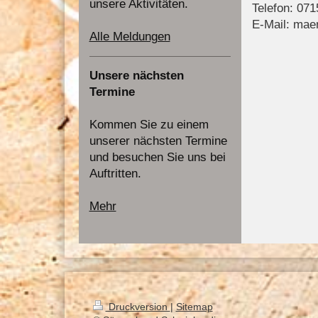
unsere Aktivitäten.
Telefon: 071
E-Mail: mae
Alle Meldungen
Unsere nächsten
Termine
Kommen Sie zu einem
unserer nächsten Termine
und besuchen Sie uns bei
Auftritten.
Mehr
Druckversion
|
Sitemap