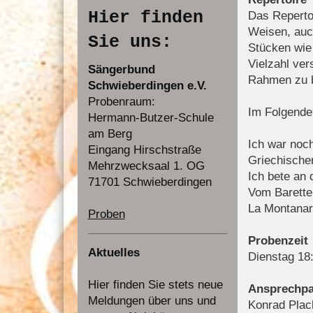
Hier finden
Das Reperto
Weisen, auc
Sie uns:
Stücken wie 
Vielzahl ve
Sängerbund
Rahmen zu b
Schwieberdingen e.V.
Probenraum:
Im Folgenden
Hermann-Butzer-Schule
am Berg
Ich war noc
Eingang Hirschstraße
Griechische
Mehrzwecksaal 1. OG
Ich bete an 
71701 Schwieberdingen
Vom Barette
La Montana
Proben
Probenzeit
Aktuelles
Dienstag 18:
Hier finden Sie stets neue
Ansprechpa
Meldungen über uns und
Konrad Plac