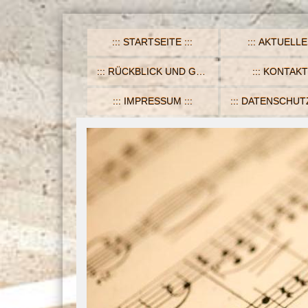
STARTSEITE
AKTUELLE
RÜCKBLICK UND GALERIE
KONTAKT
IMPRESSUM
DATENSCHUTZERK